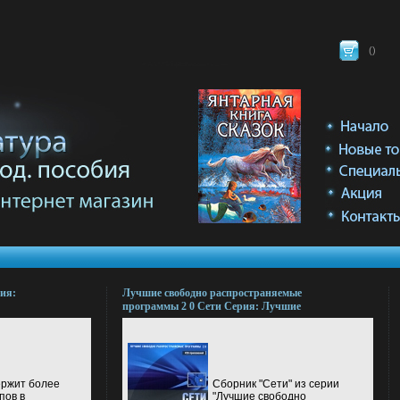
(
)
рия:
Лучшие свободно распространяемые
программы 2 0 Сети Серия: Лучшие
свободно распространяемые программы
2 0 инфо 9473l.
ержит более
Сборник "Сети" из серии
пов в
"Лучшие свободно