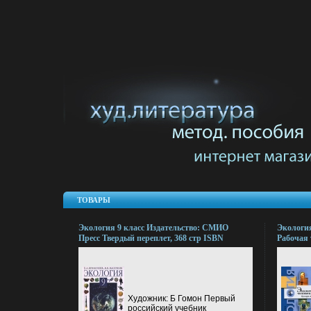
ТОВАРЫ
Экология 9 класс Издательство: СМИО
Экология
Пресс Твердый переплет, 368 стр ISBN
Рабочая 
5-7704-0075-7 Тираж: 10000 экз Формат:
Вентана-
60x90/16 (~145х217 мм) инфо 7221l.
64 стр I
экз Форм
инфо 822
Художник: Б Гомон Первый
российский учебник