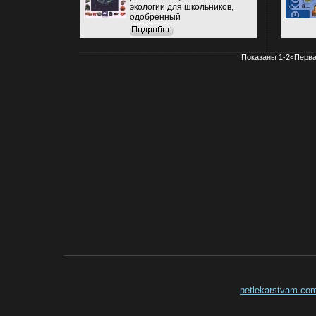
экологии для школьников,
одобренный
Министерством
образования РФ, включен в
Федеральный перечень
учебников В учебнике
Показаны 1-2<
Перв
отражены главные
проблемы экологии, ваъычт
том числе экология
популяций и сообществ,
взаимоотношения
человека с окружающей
средой, современное
состояние биосферы,
значение охраны природы
Каждый раздел содержит
схемы и рисунки, вопросы и
задания для самопроверки
и самостоятельных работ
Содержание учебника
напбйщсзравлено на
формирование
экологических знаний и
воспитание культуры
взаимоотношений
Человека с Природой 3-е
издание Авторы Евгений
Криксунов Владимир
Пасечник.
netlekarstvam.co