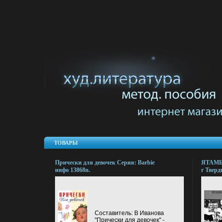
ТОВАРЫ
Прически для девочек Серия: Barbie
ЯТАМБЫ
инфо 13868n.
г Тверд
9691-00
75x90/3
Составитель: В Иванова
"Прически для девочек" -