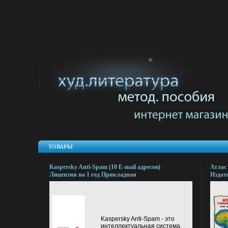
ТОВАРЫ
Kaspersky Anti-Spam (10 E-mail адресов)
Атлас
Лицензия на 1 год Прикладная
Издате
программа CD-ROM Издатель:
г Мягк
Лаборатория Касперского;
0989-6
Разработчик: Лаборатория
Касперского коробка RETAIL BOX Что
делать, если программа не запускается?
Kaspersky Anti-Spam - это
инфо 13058k.
интеллектуальная система,