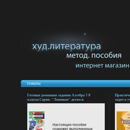
ТОВАРЫ
Готовые домашние задания Алгебра 7-9
Практиче
классы Серия: "Ленивым" детям и
задач к 
трудолюбивым родителям инфо 7318l.
Мордкови
Захарова
Белобород
Настоящее пособие
содержит выполненные