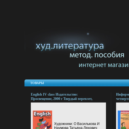
ТОВАРЫ
English IV class Издательство:
Информа
Просвещение, 2000 г Твердый переплет,
четверто
448 стр ISBN 5-09-008461-0 Тираж:
Издател
100000 экз Формат: 70x90/16 (~170х215
знаний,
мм) инфо 7803l.
ISBN 978
6 Тираж
(~205х29
Художники: О Василькова И
Наумова Татьяна Ляхович