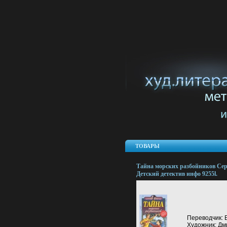
ТОВАРЫ
Тайна морских разбойников Се
Детский детектив инфо 9255l.
Переводчик: 
Художник: Дм