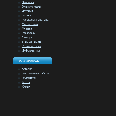
Экология
Энциклопедии
История
Физика
Русская литература
Математика
Музыка
Раскраски
Загадки
Учимся писать
Развитие речи
Информатика
ТОП ПРОДАЖ
Алгебра
Контрольные работы
Геометрия
Тесты
Химия