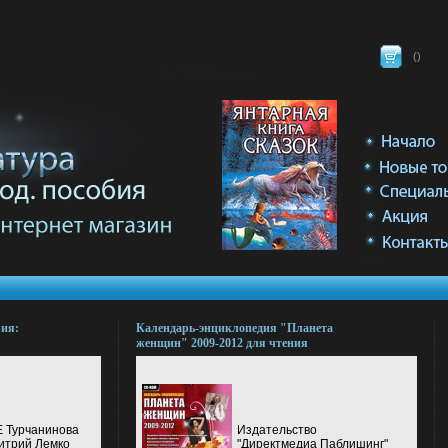
(
)
рия:
Календарь-энциклопедия "Планета
женщин" 2009-2012 для чтения
компакт-дисков; Клавиатура; Мышь
инфо 9474l.
Е Турчанинова
Издательство
итрий Лемко
"Директмедиа Паблишинг"