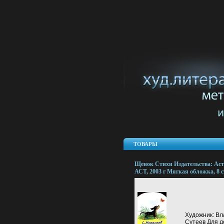
ТОВАРЫ
Щенок Стихи Издательства: Аст
АСТ, 2003 г Мягкая обложка, 8 с
ISBN 5-17-002415-0, 5-271-00891-
Тираж: 10000 экз Формат: 70x90
(~113х165 мм) инфо 8952l.
Художник: В
Сутеев Для д