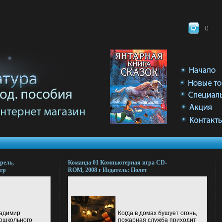
(
)
рель,
Команда 01 Компьютерная игра CD-
тр
ROM, 2008 г Издатель: Полет
6
Навигатора; Разработчик: Nanogames
/32
пластиковый Jewel case Что делать,
если программа не запускается? инфо
8970l.
ладимир
Когда в домах бушует огонь,
ошкольного
пожарная служба приходит