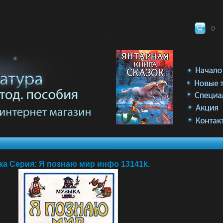
(
)
а Серия: Я познаю мир инфо 13141k.