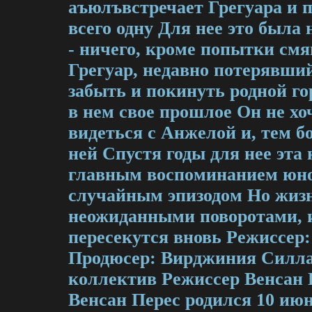
аъюлъвстречает Грегуара и п
всего одну Для нее это была 
- ничего, кроме попытки смя
Грегуар, недавно потерявший
забыть и покинуть родной го
в нем свое прошлое Он не х
видеться с Анжелой и, тем бо
ней Спустя годы для нее эта 
главным воспоминанием юнос
случайным эпизодом Но жизн
неожиданными поворотами, 
пересекутся вновь Режиссер:
Продюсер: Вирджиния Силла
коллектив Режиссер Венсан П
Венсан Перес родился 10 июн