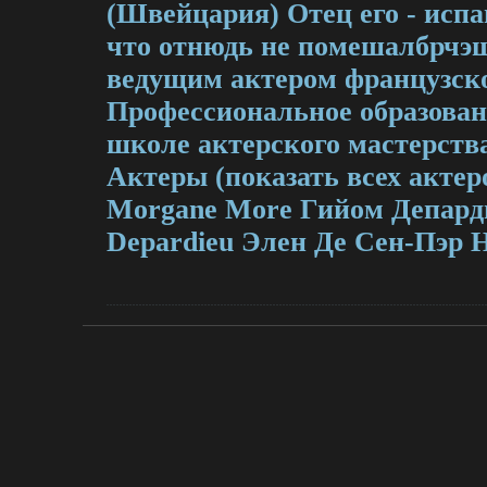
(Швейцария) Отец его - испан
что отнюдь не помешалбрчэш
ведущим актером французск
Профессиональное образован
школе актерского мастерства
Актеры (показать всех акте
Morgane More Гийом Депардь
Depardieu Элен Де Сен-Пэр He