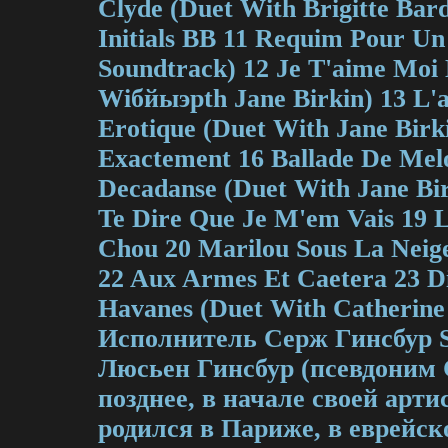
Clyde (Duet With Brigitte Bar
Initials BB 11 Requim Pour U
Soundtrack) 12 Je T'aime Moi 
Wiбйыэрth Jane Birkin) 13 L'
Erotique (Duet With Jane Birki
Exactement 16 Ballade De Mel
Decadanse (Duet With Jane Bir
Te Dire Que Je M'em Vais 19 
Chou 20 Marilou Sous La Neig
22 Aux Armes Et Caetera 23 
Havanes (Duet With Catherine
Исполнитель Серж Гинсбур S
Люсьен Гинcбур (псевдоним 
позднее, в начале своей арт
родился в Париже, в еврейск