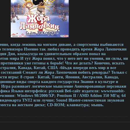
бенно, когда лежишь на мягком диване, а спортсмены выбиваются
го телевизора Именно так любил проводить время Жора Лампочкин
 дня Дня, коаъьухгда он удивительным образом попал на
тов мира И тут Жора понял, что у него нет ни умения, ни силы, ни
противники уже готовы к борьбе! Что же делать? Конечно, искать
стралия, Канада, Китай, США -бйъдж впереди весь мир и все
 состязаний Сможет ли Жора Лампочкин побить рекорды? Только с
ти игры: 8 стран - Китай, Таити, Япония, Австралия, Канада,
ионные виды спорта каждого государства Знания о культуре и
ы Игра развивает логическое мышление Анимированные персонажи
фика Языки интерфейса: русский Веб-сайт издателя: wwwrussobit-
снния: Windows 98/2000/XP; Pentium II / AMD Athlon 350 МГц; 64
видеокарта TNT2 или лучше; Sound Blaster-совместимая звуковая
о места на жестком диске; CD-ROM; клавиатура; мышь.