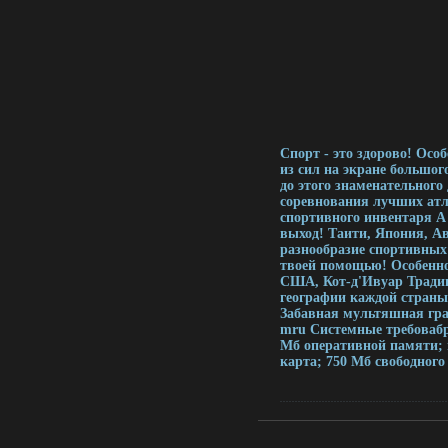
Спорт - это здорово! Осо
из сил на экране большо
до этого знаменательного
соревнования лучших атле
спортивного инвентаря А 
выход! Таити, Япония, Ав
разнообразие спортивных
твоей помощью! Особеннос
США, Кот-д'Ивуар Традиц
географии каждой стран
Забавная мультяшная гра
mru Системные требовабрч
Мб оперативной памяти; 
карта; 750 Мб свободног