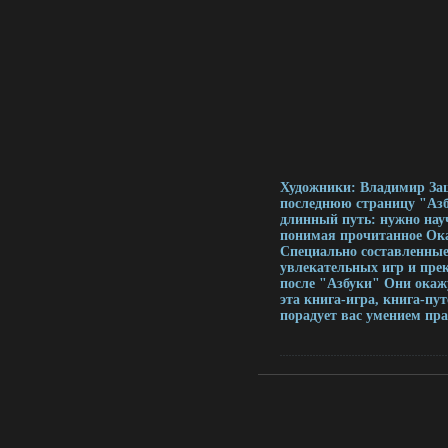
Художники: Владимир За
последнюю страницу "Азб
длинный путь: нужно нау
понимая прочитанное Оказ
Специально составленные
увлекательных игр и пре
после "Азбуки" Они окаж
эта книга-игра, книга-п
порадует вас умением пр