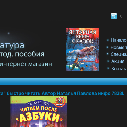
(
)
и" быстро читать Автор Наталья Павлова инфо 7838l.