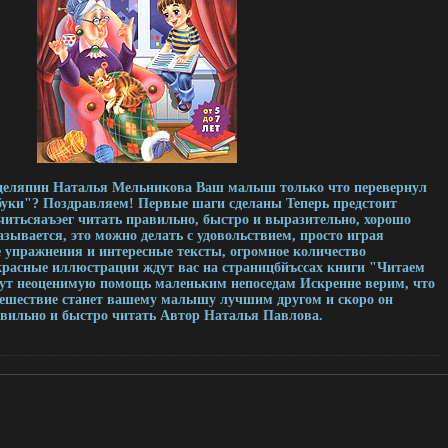
целяпин Наталья Мельникова Ваш малыш только что перевернул
уки"? Поздравляем! Первые шаги сделаны Теперь предстоит
читьсяаъэег читать правильно, быстро и выразительно, хорошо
ывается, это можно делать с удовольствием, просто играя
 упражнения и интересные тексты, огромное количество
красные иллюстрации ждут вас на страницбйъссах книги "Читаем
ут неоценимую помощь маленьким непоседам Искренне верим, что
утешествие станет вашему малышу лучшим другом и скоро он
авильно и быстро читать Автор Наталья Павлова.