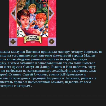
нажды колдунья Бастинда приказала мастеру Астарху вырезать из
овищ на устрашение всем жителям фиолетовой страны Мастер
 тогда колаыабгдунья решила отомстить Астарху Бастинда
дьму, а затем заманила в заколдованный лес его сына Вместе с
и и его друзья Смогут ли Данор, Рыжик и Ная победить слугу
 им выбраться из заколдованного лесабйьзф и разрушить злые
ргей Сухинов Сергей Сухинов, ученик КИЧуковского и
тель литературных традиций Кэрролла и Толкиена, родился в
исатель провел в подмосковной Боковке, недалеко от всем
соседство с которым .