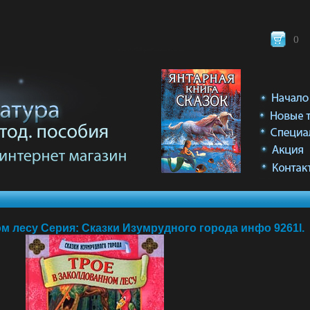
(
)
м лесу Серия: Сказки Изумрудного города инфо 9261l.