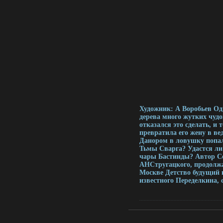
Художник: А Воробьев Од
дерева много жутких чуд
отказался это сделать, и
превратила его жену в ве
Данором в ловушку попал
Тьмы Сварга? Удастся ли
чары Бастинды? Автор Се
АНСтругацкого, продолжа
Москве Детство будущий п
известного Переделкина, 