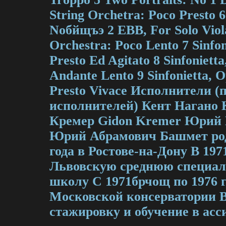
String Orchetra: Poco Presto 6
Noбйщъэ 2 EBB, For Solo Viol
Orchestra: Poco Lento 7 Sinfon
Presto Ed Agitato 8 Sinfonietta
Andante Lento 9 Sinfonietta, Op
Presto Vivace Исполнители (п
исполнителей) Кент Нагано 
Кремер Gidon Kremer Юрий 
Юрий Абрамович Башмет род
года в Ростове-на-Дону В 197
Львовскую среднюю специа
школу С 1971брчощ по 1976 г
Московской консерватории В 
стажировку и обучение в асси