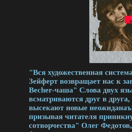
"Вся художественная систем
Зейферт возвращает нас к за
Becher-чаша" Слова двух яз
всматриваются друг в друга,
высекают новые неожидана
призывая читателя приникну
сотворчества" Олег Федотов,