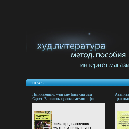
ТОВАРЫ
Начинающему учителю физкультуры
Аналити
Серия: В помощь преподавателю инфо
трансна
13376l.
Серия: 
информа
концепци
Книга предназначена
учителям физкультуры