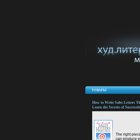
ТОВАРЫ
How to Write Sales Letters Th
Learn the Secrets of Successfu
Издательство: Kogan Page, 2
Мягкая обложка, 320 стр IS
876-2 инфо 13656l.
The right piece
can produce e