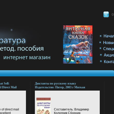
(
)
at Sell:
Диктанты по русскому языку
l Direct Mail
Издательство: Питер, 2003 г Мягкая
003 г
обложка, 160 стр ISBN 5-94723-675-3
BN 0-74943-
Тираж: 10000 экз Формат: 84x108/32
(~130х205 мм) инфо 13659l.
 of direct mail
Составитель: Владимир
xcellent
Кологрив Сборник