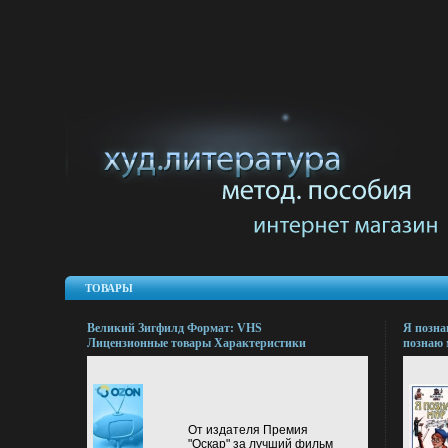
ТОВАРЫ
Великий Зигфилд Формат: VHS
Я позна
Лицензионные товары Характеристики
познаю 
видеоносителей 1936 г , 176 мин , США
Metro-Goldwyn-Mayer Художественный
кинофильм инфо 13106k.
От издателя Премия
"Оскар" за лучший фильм